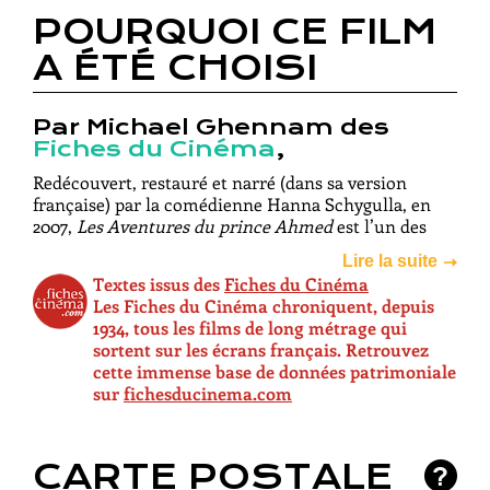
POURQUOI CE FILM
A ÉTÉ CHOISI
Par Michael Ghennam des
Fiches du Cinéma
,
Redécouvert, restauré et narré (dans sa version
française) par la comédienne Hanna Schygulla, en
2007,
Les Aventures du prince Ahmed
est l’un des
premiers joyaux du cinéma d’animation. Réalisé
Lire la suite
entre 1923 et 1926 par l’Allemande Lotte Reiniger, qui
Textes issus des
Fiches du Cinéma
fut une pionnière de l’animation outre-Rhin, dans
Les Fiches du Cinéma chroniquent, depuis
les années 1920-30, avant de s’installer au Royaume-
1934, tous les films de long métrage qui
Uni après la Seconde Guerre mondiale avec son mari
sortent sur les écrans français. Retrouvez
(et collaborateur) Carl Koch.
Les Aventures du prince
cette immense base de données patrimoniale
Ahmed
est d’ailleurs le plus ancien long métrage
sur
fichesducinema.com
d’animation encore visible de nos jours, et fait, à
juste titre, partie des œuvres qui ont fondé
l’animation au cinéma telle que nous la connaissons.
CARTE POSTALE
Librement inspiré des Mille et Une Nuits (en