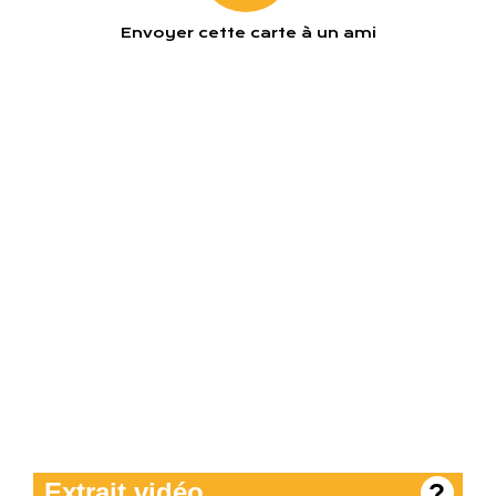
Ton adresse e-mail
Envoyer cette carte à un ami
E-mail du destinataire
Extrait vidéo