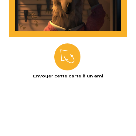
d’un prince. Les réalisateurs Jakob Schuh et Jan
Lachauer, piliers de l’écurie Magic Light, signent,
comme à leur habitude, une animation soignée, tout
en densité et profondeur. Et si on perd l’aspérité
savoureuse de Quentin Blake, l’illustrateur des
ouvrages de Dahl, on goûte la précision des détails
dans les couleurs et les décors et cet humour des
visages et des expressions déjà à l’œuvre dans les
Gruffalo
et
La Sorcière dans les airs
. Ce conte en
cache bien un autre, profond et facétieux, noir et
Ta signature
drôle à la fois. Une réussite.
Envoyer cette carte à un ami
Ton adresse e-mail